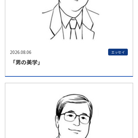
2026.08.06
エッセイ
「男の美学」