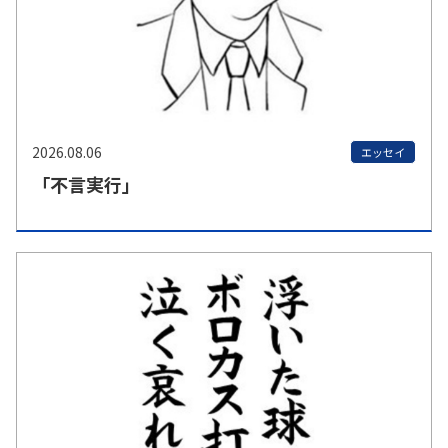
2026.08.06
エッセイ
「不言実行」