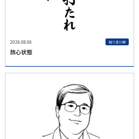
2026.08.06
独り言川柳
放心状態