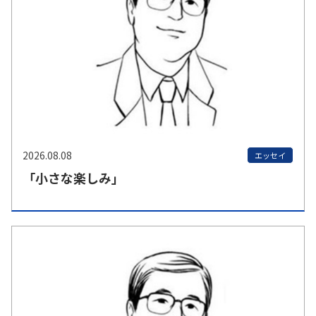
2026.08.08
エッセイ
「小さな楽しみ」