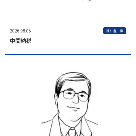
2026.08.05
独り言川柳
中間納税