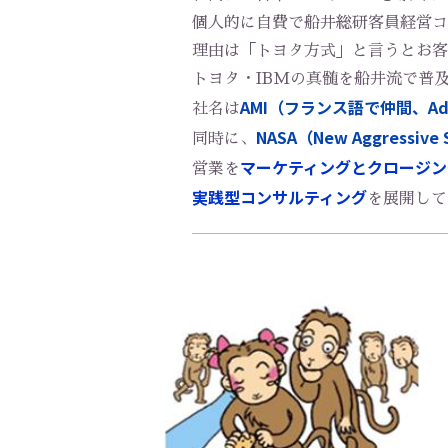
個人的に自費で船井総研客員経営コ
理由は「トヨタ方式」と言うとお客
​​​​​​​トヨタ・IBMの真髄を船
AMI（フランス語で仲間、Advan
社名は
NASA（New Aggressiv
同時に、
マーケティングとクロージン
営業を
実践型コンサルティング
を展開して