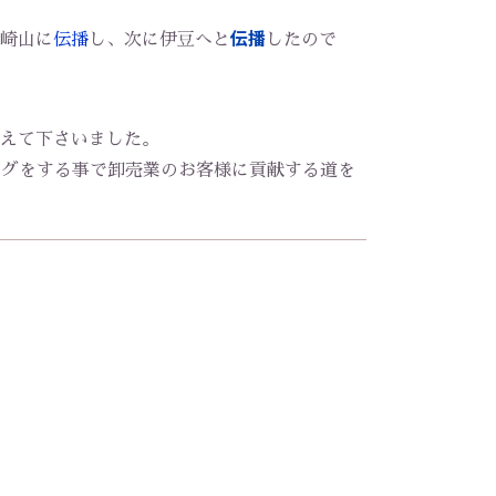
伝播
崎山に
伝播
し、次に伊豆へと
したので
、
えて下さいました。
ケティングをする事で卸売業のお客様に貢献する道を