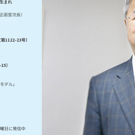
生まれ
企画室次長）
1122-23号）
15）
スモデル」
月曜日に発信中