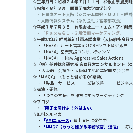
☆生年月日：
昭和２４年７月１１日 和歌山県湯浅町
☆昭和４８年３月 関西学院大学商学部卒
・トヨタオート大阪（システム開発・ＯＪＴ・経営
・大阪情報システム（系列会社；営業部次長）
☆平成７年７月３日 有限会社エー・エム・アイ創業
・
「Ｆａｘちらし・３段活用マーケティング」
☆平成24年度 経営革新計画承認事業（大阪府指令経支第
・「NASA」ルート営業向けCRMソフト開発販売
・「NASA」営業支援コンサルティング
・「NASA」：New Aggressive Sales Actions
☆（株）船井総合研究所 客員経営コンサルタント（O-
・大阪商工会議所・大阪府中小企業家同友会 会員
☆「MMQC」（もっと儲かるQC活動）
・「製品・サービス」・「業務改善」・「ビジネ
☆講演・研修
・「つきの神様」を味方にするマーケティング
☆ブログ
・
「
障子を開けよ！外は広い
」
☆無料メルマガ
・
「
AMIニュース
」
毎土曜日に発信中
・
「
MMQC【もっと儲かる業務改善】通信
」
毎