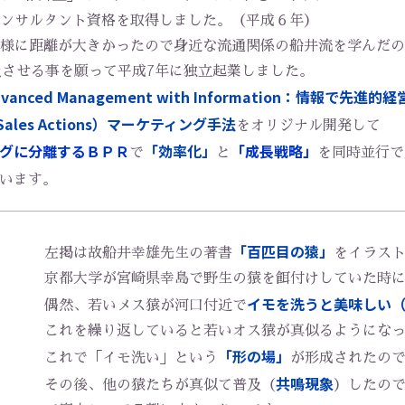
ンサルタント資格を取得しました。（平成６年）
様に距離が大きかったので身近な流通関係の船井流を学んだの
井流で普及させる事を願って平成7年に独立起業しました。
ced Management with Information：情報で先進的経
e Sales Actions）マーケティング手法
をオリジナル開発して
グに分離するＢＰＲ
「効率化」
「成長戦略」
で
と
を同時並行で
います。
「百匹目の猿」
左掲は故船井幸雄先生の著書
をイラス
京都大学が宮崎県幸島で野生の猿を餌付けしていた時
イモを洗うと美味しい
偶然、若いメス猿が河口付近で
これを繰り返していると若いオス猿が真似るようにな
「形の場」
これで「イモ洗い」という
が形成されたの
共鳴現象
その後、他の猿たちが真似て普及（
）したの