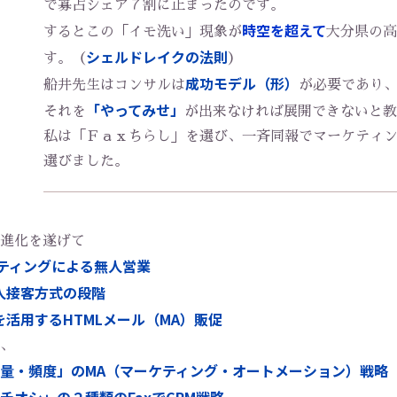
で寡占シェア７割に止まったのです。
時空を超えて
​​​​​​​するとこの「イモ洗い」現象が
大分県の高
シェルドレイクの法則
す。（
）
成功モデル（形）
船井先生はコンサルは
が必要であり
「やってみせ」
それを
が出来なければ展開できないと教
​​​​​​​私は「Ｆａｘちらし」を選び、一斉同報でマー
選びました。
進化を遂げて
ティングによる無人営業
無人接客方式の段階
を活用するHTMLメール（MA）販促
、
量・頻度」のMA（マーケティング・オートメーション）戦略